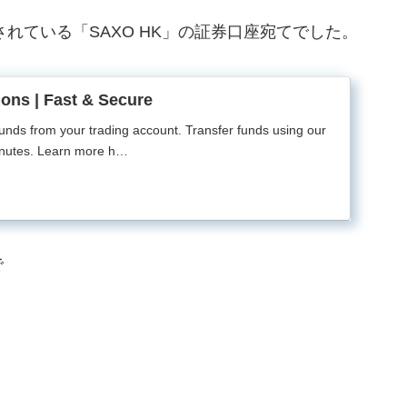
されている「SAXO HK」の証券口座宛てでした。
ions | Fast & Secure
unds from your trading account. Transfer funds using our
inutes. Learn more h…
で